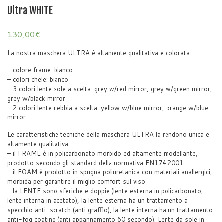
Ultra WHITE
130,00
€
La nostra maschera ULTRA è altamente qualitativa e colorata.
– colore frame: bianco
– colori chele: bianco
– 3 colori lente sole a scelta: grey w/red mirror, grey w/green mirror,
grey w/black mirror
– 2 colori lente nebbia a scelta: yellow w/blue mirror, orange w/blue
mirror
Le caratteristiche tecniche della maschera ULTRA la rendono unica e
altamente qualitativa.
– il FRAME è in policarbonato morbido ed altamente modellante,
prodotto secondo gli standard della normativa EN174:2001
– il FOAM è prodotto in spugna poliuretanica con materiali anallergici,
morbida per garantire il miglio comfort sul viso
– la LENTE sono sferiche e doppie (lente esterna in policarbonato,
lente interna in acetato), la lente esterna ha un trattamento a
specchio anti-scratch (anti grafo), la lente interna ha un trattamento
anti-fog coating (anti appannamento 60 secondo). Lente da sole in