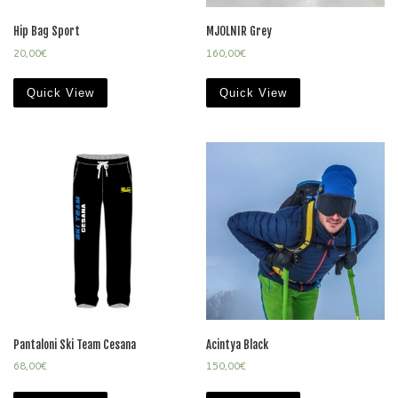
Hip Bag Sport
MJOLNIR Grey
20,00
€
160,00
€
Quick View
Quick View
Pantaloni Ski Team Cesana
Acintya Black
68,00
€
150,00
€