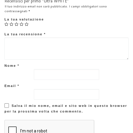
Recensisci per primo “Ultra WHITE”
k
Il tuo indirizzo email non sarà pubblicato.
I campi obbligatori sono
contrassegnati
*
La tua valutazione
La tua recensione
*
Nome
*
Email
*
Salva il mio nome, email e sito web in questo browser
per la prossima volta che commento.