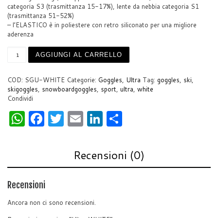
categoria S3 (trasmittanza 15-17%), lente da nebbia categoria S1
(trasmittanza 51-52%)
– l’ELASTICO è in poliestere con retro siliconato per una migliore
aderenza
Ultra WHITE quantità
AGGIUNGI AL CARRELLO
COD:
SGU-WHITE
Categorie:
Goggles
,
Ultra
Tag:
goggles
,
ski
,
skigoggles
,
snowboardgoggles
,
sport
,
ultra
,
white
Condividi
W
F
T
E
Li
S
h
a
w
m
n
h
at
c
itt
ai
k
ar
Recensioni (0)
s
e
er
l
e
e
A
b
dI
Recensioni
p
o
n
Ancora non ci sono recensioni.
p
o