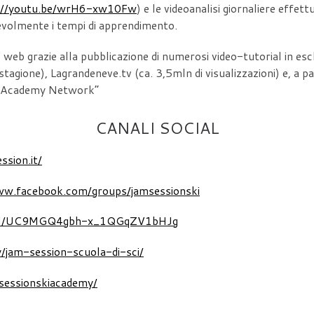
://youtu.be/wrH6-xw10Fw
) e le videoanalisi giornaliere effett
evolmente i tempi di apprendimento.
l web grazie alla pubblicazione di numerosi video-tutorial in es
a stagione), Lagrandeneve.tv (ca. 3,5mln di visualizzazioni) e, 
ki Academy Network”
CANALI SOCIAL
sion.it/
ww.facebook.com/groups/jamsessionski
nnel/UC9MGQ4gbh-x_1QGqZV1bHJg
/jam-session-scuola-di-sci/
sessionskiacademy/