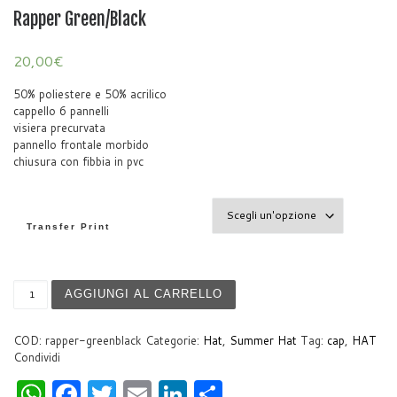
Rapper Green/Black
20,00
€
50% poliestere e 50% acrilico
cappello 6 pannelli
visiera precurvata
pannello frontale morbido
chiusura con fibbia in pvc
Transfer Print
Rapper Green/Black quantità
AGGIUNGI AL CARRELLO
COD:
rapper-greenblack
Categorie:
Hat
,
Summer Hat
Tag:
cap
,
HAT
Condividi
W
F
T
E
Li
S