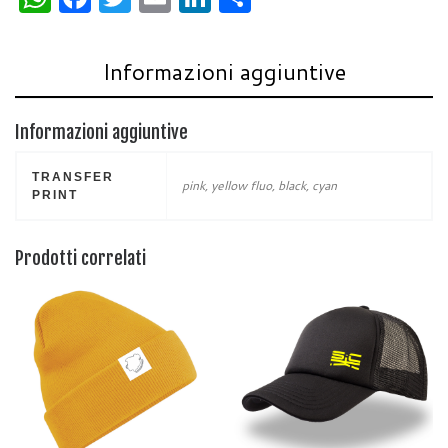
h
a
w
m
n
h
at
c
itt
ai
k
ar
Informazioni aggiuntive
s
e
er
l
e
e
A
b
dI
Informazioni aggiuntive
p
o
n
p
o
TRANSFER
pink, yellow fluo, black, cyan
PRINT
k
Prodotti correlati