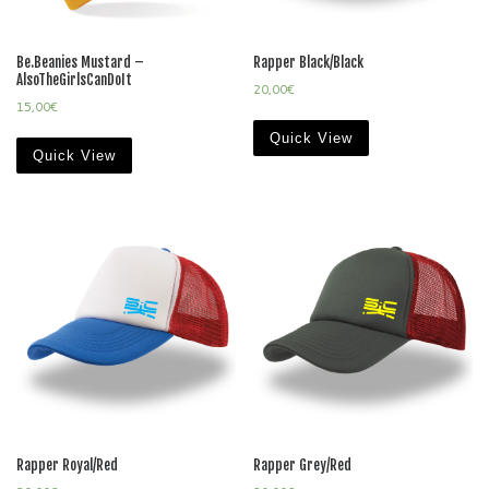
Be.Beanies Mustard –
Rapper Black/Black
AlsoTheGirlsCanDoIt
20,00
€
15,00
€
Quick View
Quick View
Rapper Royal/Red
Rapper Grey/Red