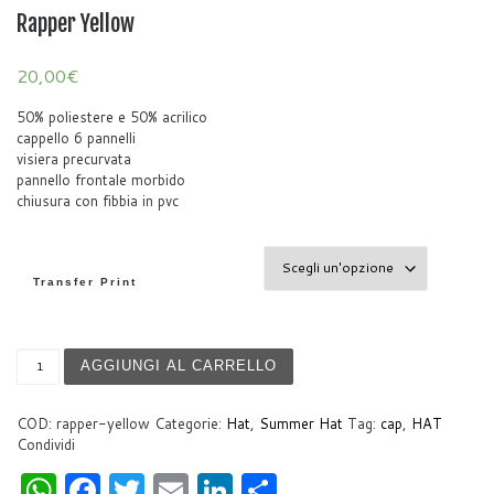
Rapper Yellow
20,00
€
50% poliestere e 50% acrilico
cappello 6 pannelli
visiera precurvata
pannello frontale morbido
chiusura con fibbia in pvc
Transfer Print
Rapper Yellow quantità
AGGIUNGI AL CARRELLO
COD:
rapper-yellow
Categorie:
Hat
,
Summer Hat
Tag:
cap
,
HAT
Condividi
W
F
T
E
Li
S