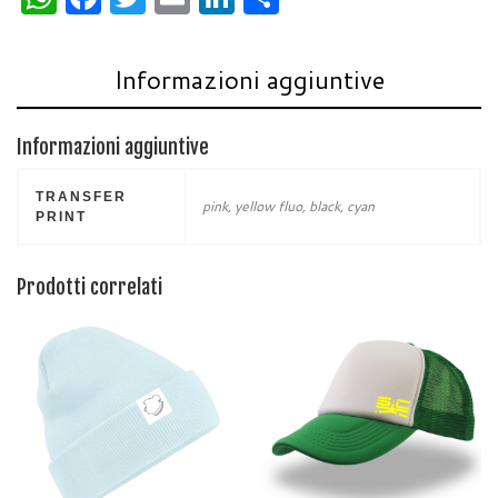
h
a
w
m
n
h
at
c
itt
ai
k
ar
Informazioni aggiuntive
s
e
er
l
e
e
A
b
dI
Informazioni aggiuntive
p
o
n
p
o
TRANSFER
pink, yellow fluo, black, cyan
PRINT
k
Prodotti correlati