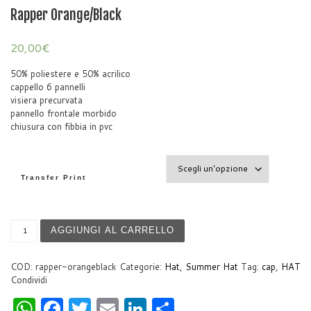
Rapper Orange/Black
20,00
€
50% poliestere e 50% acrilico
cappello 6 pannelli
visiera precurvata
pannello frontale morbido
chiusura con fibbia in pvc
Transfer Print
Rapper Orange/Black quantità
AGGIUNGI AL CARRELLO
COD:
rapper-orangeblack
Categorie:
Hat
,
Summer Hat
Tag:
cap
,
HAT
Condividi
W
F
T
E
Li
S