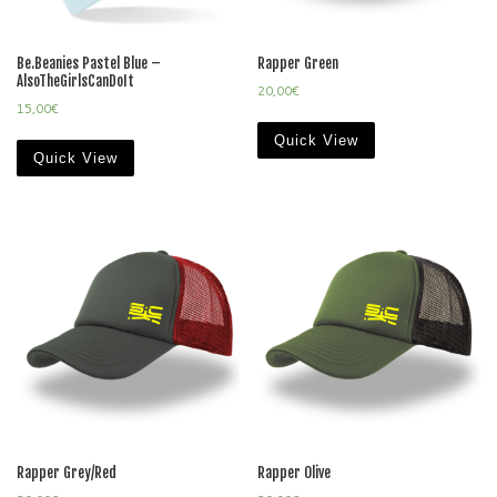
Be.Beanies Pastel Blue –
Rapper Green
AlsoTheGirlsCanDoIt
20,00
€
15,00
€
Quick View
Quick View
Rapper Grey/Red
Rapper Olive