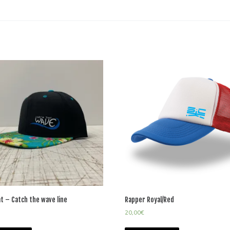
t – Catch the wave line
Rapper Royal/Red
20,00
€