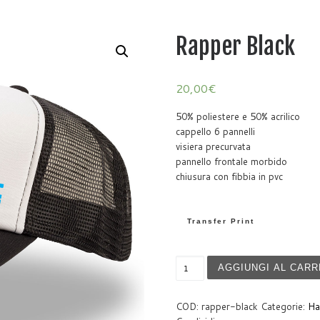
Rapper Black
20,00
€
50% poliestere e 50% acrilico
cappello 6 pannelli
visiera precurvata
pannello frontale morbido
chiusura con fibbia in pvc
Transfer Print
Rapper Black quantità
AGGIUNGI AL CARR
COD:
rapper-black
Categorie:
Ha