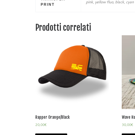
pink, yellow fluo, black, cyan
PRINT
Prodotti correlati
Rapper Orange/Black
Wave Ha
20,00
€
30,00
€