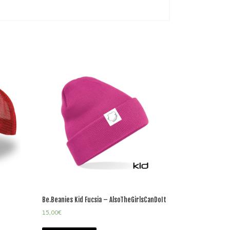
Be.Beanies Kid Fucsia – AlsoTheGirlsCanDoIt
15,00
€