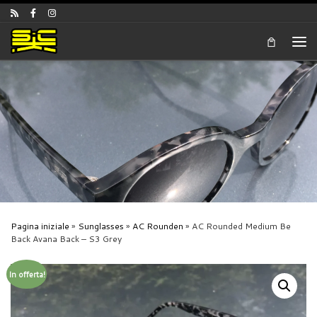
Skip to content
Men
Pagina iniziale
»
Sunglasses
»
AC Rounden
»
AC Rounded Medium Be
Back Avana Back – S3 Grey
In offerta!