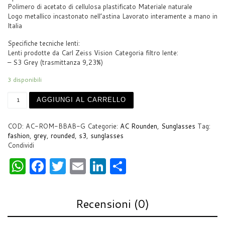
Polimero di acetato di cellulosa plastificato Materiale naturale
Logo metallico incastonato nell’astina Lavorato interamente a mano in
Italia
Specifiche tecniche lenti:
Lenti prodotte da Carl Zeiss Vision Categoria filtro lente:
– S3 Grey (trasmittanza 9,23%)
3 disponibili
AC Rounded Medium Be Back Avana Back - S3 Grey quantità
AGGIUNGI AL CARRELLO
COD:
AC-ROM-BBAB-G
Categorie:
AC Rounden
,
Sunglasses
Tag:
fashion
,
grey
,
rounded
,
s3
,
sunglasses
Condividi
W
F
T
E
Li
S
h
a
w
m
n
h
at
c
itt
ai
k
ar
Recensioni (0)
s
e
er
l
e
e