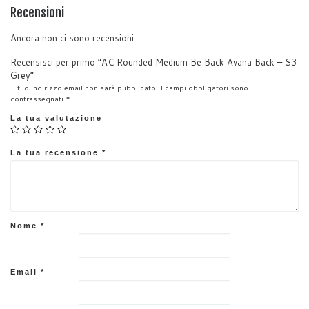
A
b
dI
Recensioni
p
o
n
Ancora non ci sono recensioni.
p
o
Recensisci per primo “AC Rounded Medium Be Back Avana Back – S3
k
Grey”
Il tuo indirizzo email non sarà pubblicato.
I campi obbligatori sono
contrassegnati
*
La tua valutazione
La tua recensione
*
Nome
*
Email
*