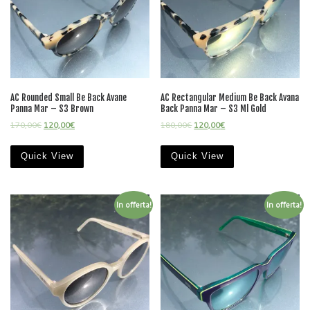
AC Rounded Small Be Back Avane
AC Rectangular Medium Be Back Avana
Panna Mar – S3 Brown
Back Panna Mar – S3 Ml Gold
170,00
€
120,00
€
180,00
€
120,00
€
Quick View
Quick View
In offerta!
In offerta!