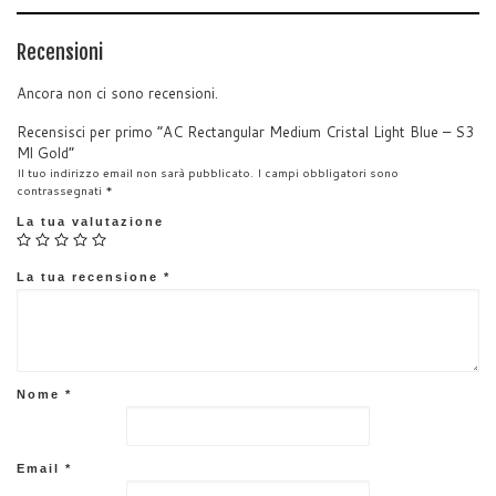
s
e
er
l
e
e
A
b
dI
Recensioni
p
o
n
Ancora non ci sono recensioni.
p
o
Recensisci per primo “AC Rectangular Medium Cristal Light Blue – S3
k
Ml Gold”
Il tuo indirizzo email non sarà pubblicato.
I campi obbligatori sono
contrassegnati
*
La tua valutazione
La tua recensione
*
Nome
*
Email
*