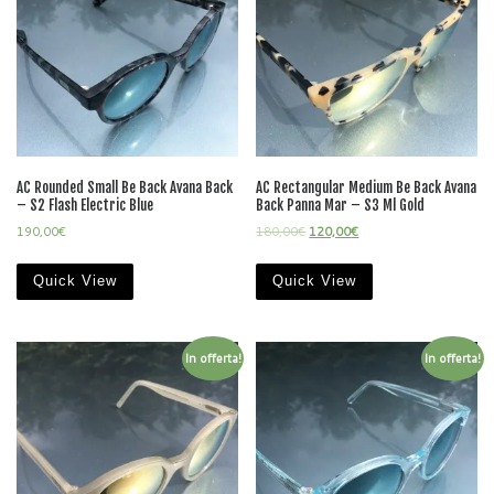
AC Rounded Small Be Back Avana Back
AC Rectangular Medium Be Back Avana
– S2 Flash Electric Blue
Back Panna Mar – S3 Ml Gold
190,00
€
180,00
€
120,00
€
Quick View
Quick View
In offerta!
In offerta!