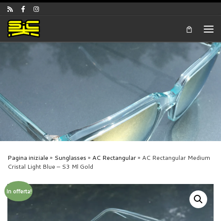
Skip to content
Men
Pagina iniziale
»
Sunglasses
»
AC Rectangular
»
AC Rectangular Medium
Cristal Light Blue – S3 Ml Gold
In offerta!