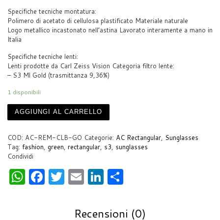
Specifiche tecniche montatura:
Polimero di acetato di cellulosa plastificato Materiale naturale
Logo metallico incastonato nell’astina Lavorato interamente a mano in
Italia
Specifiche tecniche lenti:
Lenti prodotte da Carl Zeiss Vision Categoria filtro lente:
– S3 Ml Gold (trasmittanza 9,36%)
1 disponibili
AGGIUNGI AL CARRELLO
COD:
AC-REM-CLB-GO
Categorie:
AC Rectangular
,
Sunglasses
Tag:
fashion
,
green
,
rectangular
,
s3
,
sunglasses
Condividi
W
F
T
E
Li
S
h
a
w
m
n
h
at
c
itt
ai
k
ar
Recensioni (0)