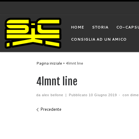
Skip to content
HOME
STORIA
CO-CAPS
CONSIGLIA AD UN AMICO
Pagina iniziale
»
4lmnt line
4lmnt line
da
alex bellone
|
Pubblicato
10 Giugno 2019
-
con dime
Navigazione immagini
Precedente