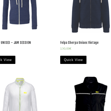
 UNISEX – JAM SESSION
Felpa Sherpa Unisex Vintage
130,00
€
ck View
Quick View