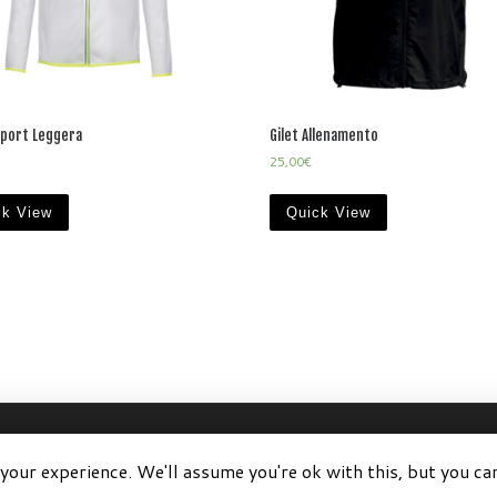
Sport Leggera
Gilet Allenamento
25,00
€
ck View
Quick View
80011
–
Tutti i diritti riservati
your experience. We'll assume you're ok with this, but you ca