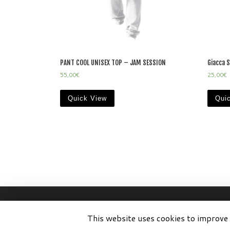
PANT COOL UNISEX TOP – JAM SESSION
Giacca 
55,00
€
25,00
€
Quick View
Qui
© 2026
SportisCrew by Xeribel P.iva 114483
This website uses cookies to improve 
Creato da
xeribel.com