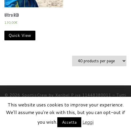
Ultra RED
130,00
€
Quick View
© 2026
SportisCrew by Xeribel P.iva 11448380011
–
Tutti
i diritti riservati
This website uses cookies to improve your experience.
Creato da
xeribel.com
We'll assume you're ok with this, but you can opt-out if
you wish.
Leggi
Accetta