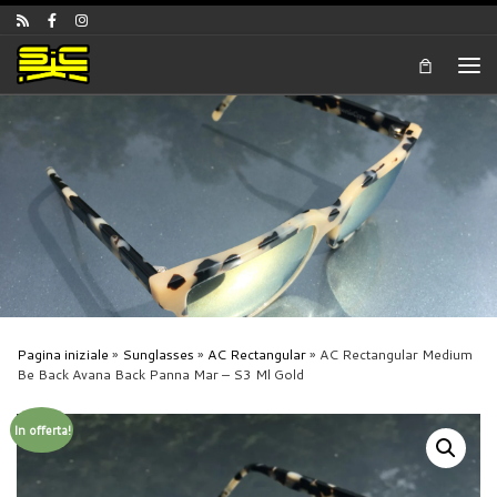
Skip to content
Men
Pagina iniziale
»
Sunglasses
»
AC Rectangular
»
AC Rectangular Medium
Be Back Avana Back Panna Mar – S3 Ml Gold
In offerta!