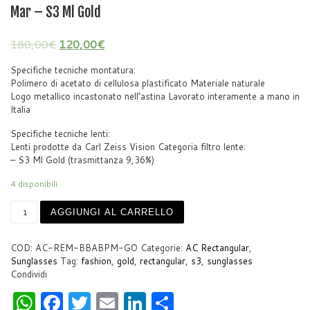
Mar – S3 Ml Gold
180,00
€
120,00
€
Specifiche tecniche montatura:
Polimero di acetato di cellulosa plastificato Materiale naturale
Logo metallico incastonato nell’astina Lavorato interamente a mano in
Italia
Specifiche tecniche lenti:
Lenti prodotte da Carl Zeiss Vision Categoria filtro lente:
– S3 Ml Gold (trasmittanza 9,36%)
4 disponibili
AC Rectangular Medium Be Back Avana Back Panna Mar - S3 
AGGIUNGI AL CARRELLO
COD:
AC-REM-BBABPM-GO
Categorie:
AC Rectangular
,
Sunglasses
Tag:
fashion
,
gold
,
rectangular
,
s3
,
sunglasses
Condividi
W
F
T
E
Li
S