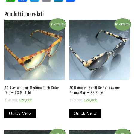
h
a
w
m
n
h
at
c
itt
ai
k
ar
Prodotti correlati
s
e
er
l
e
e
In offerta!
In offerta!
A
b
dI
p
o
n
p
o
k
AC Rectangular Medium Back Cube
AC Rounded Small Be Back Avane
Oro – S3 Ml Gold
Panna Mar – S3 Brown
180,00
€
120,00
€
170,00
€
120,00
€
Quick View
Quick View