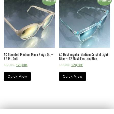
In offerta!
In offerta!
AC Rounded Medium Mono Beige Op –
AC Rectangular Medium Cristal Light
S3 ML Gold
Blue – S2 Flash Electric Blue
180,00
€
120,00
€
190,00
€
120,00
€
Quick View
Quick View