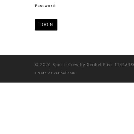
Password:
© 2026
SportisCrew by Xeribel P.iva 114483
Creato da
xeribel.com