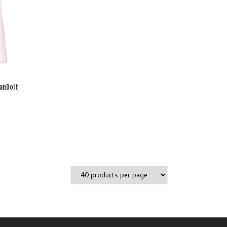
CanDoIt